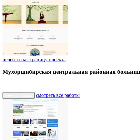
перейти на страницу проекта
Мухоршибирская центральная районная больни
смотреть все работы
Хочу такой же