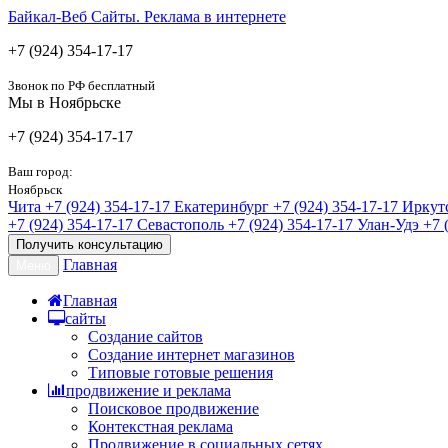
Байкал-Веб
Сайты. Реклама в интернете
+7 (924) 354-17-17
Звонок по РФ бесплатный
Мы в Ноябрьске
+7 (924) 354-17-17
Ваш город:
Ноябрьск
Чита
+7 (924) 354-17-17
Екатеринбург
+7 (924) 354-17-17
Иркут
+7 (924) 354-17-17
Севастополь
+7 (924) 354-17-17
Улан-Удэ
+7 
Получить консультацию
Главная
Меню
Главная
сайты
Создание сайтов
Создание интернет магазинов
Типовые готовые решения
продвижение и реклама
Поисковое продвижение
Контекстная реклама
Продвижение в социальных сетях