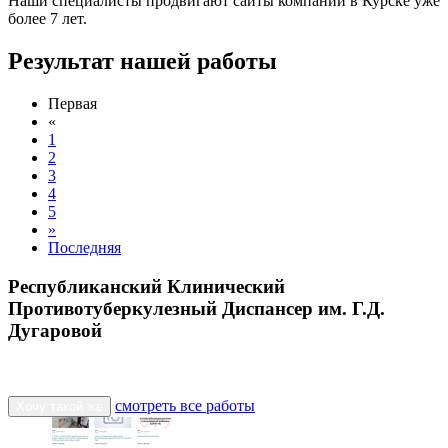
Наши специалисты продвигают сайты компаний в Курске уже
более 7 лет.
Результат нашей работы
Первая
«
1
2
3
4
5
»
Последняя
Республиканский Клинический
Противотуберкулезный Диспансер им. Г.Д.
Дугаровой
смотреть все работы
Хочу такой же