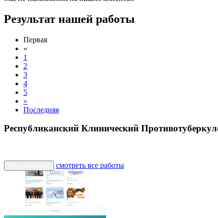
Результат нашей работы
Первая
«
1
2
3
4
5
»
Последняя
Республиканский Клинический Противотуберкуле
смотреть все работы
Хочу такой же