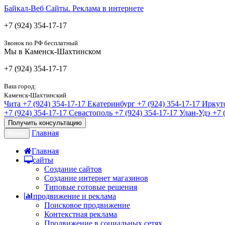
Байкал-Веб
Сайты. Реклама в интернете
+7 (924) 354-17-17
Звонок по РФ бесплатный
Мы в Каменск-Шахтинском
+7 (924) 354-17-17
Ваш город:
Каменск-Шахтинский
Чита
+7 (924) 354-17-17
Екатеринбург
+7 (924) 354-17-17
Иркут
+7 (924) 354-17-17
Севастополь
+7 (924) 354-17-17
Улан-Удэ
+7 
Получить консультацию
Главная
Меню
Главная
сайты
Создание сайтов
Создание интернет магазинов
Типовые готовые решения
продвижение и реклама
Поисковое продвижение
Контекстная реклама
Продвижение в социальных сетях