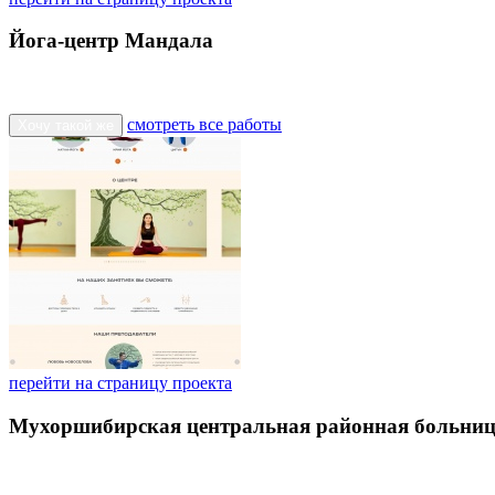
Йога-центр Мандала
смотреть все работы
Хочу такой же
перейти на страницу проекта
Мухоршибирская центральная районная больни