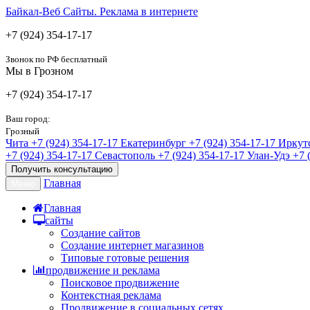
Байкал-Веб
Сайты. Реклама в интернете
+7 (924) 354-17-17
Звонок по РФ бесплатный
Мы в Грозном
+7 (924) 354-17-17
Ваш город:
Грозный
Чита
+7 (924) 354-17-17
Екатеринбург
+7 (924) 354-17-17
Иркут
+7 (924) 354-17-17
Севастополь
+7 (924) 354-17-17
Улан-Удэ
+7 
Получить консультацию
Главная
Меню
Главная
сайты
Создание сайтов
Создание интернет магазинов
Типовые готовые решения
продвижение и реклама
Поисковое продвижение
Контекстная реклама
Продвижение в социальных сетях