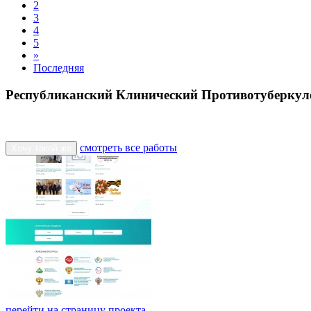
2
3
4
5
»
Последняя
Республиканский Клинический Противотуберкуле
смотреть все работы
Хочу такой же
перейти на страницу проекта