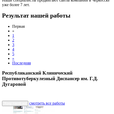
Наши специалисты продвигают сайты компаний в Черкесске
уже более 7 лет.
Результат нашей работы
Первая
«
1
2
3
4
5
»
Последняя
Республиканский Клинический
Противотуберкулезный Диспансер им. Г.Д.
Дугаровой
смотреть все работы
Хочу такой же