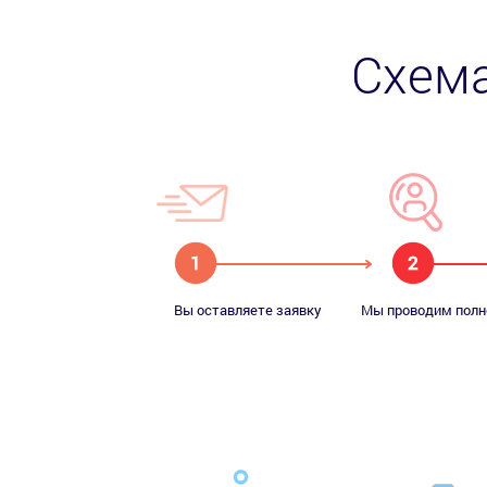
Схема
Вы оставляете заявку
Мы проводим полн
и наш менеджер
исследование ваш
продаж звонит вам
компании
в течении 10 минут
Производим установку
продукта на серверах
заказчика и
выполняем базовые
технические настройки
Разрабатываем