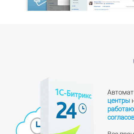
Автомат
центры
н
работают
согласо
Все про