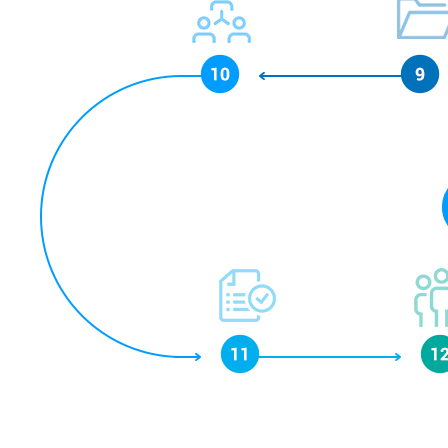
бизнес-
процессы основны
процессов
комуникации
и согласования
документов
Подключаем всех
Произво
сотрудников компании
пользова
к Битрикс24
внутренн
заказчик