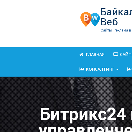
Байка
Веб
Сайты. Реклама в
ГЛАВНАЯ
САЙ
КОНСАЛТИНГ
Битрикс24 
управленче