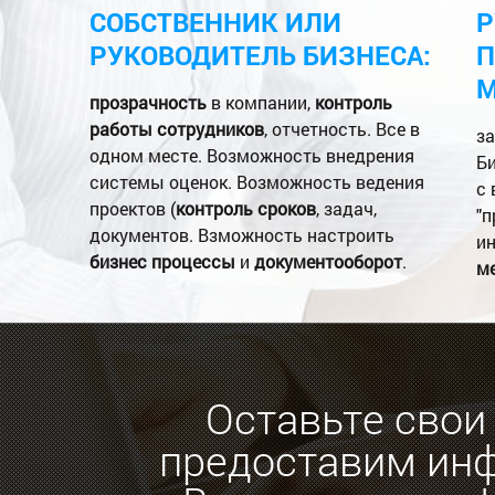
СОБСТВЕННИК ИЛИ
Р
РУКОВОДИТЕЛЬ БИЗНЕСА:
П
М
прозрачность
в компании,
контроль
работы сотрудников
, отчетность. Все в
за
одном месте. Возможность внедрения
Б
системы оценок. Возможность ведения
с 
проектов (
контроль сроков
, задач,
"п
документов. Взможность настроить
и
бизнес процессы
и
документооборот
.
м
Оставьте свои
предоставим ин