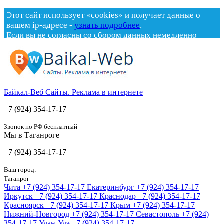
Этот сайт использует «cookies» и получает данные о
вашем ip-адресе -
узнать подробнее
.
Если вы не согласны со сбором данных немедленно
покиньте сайт.
x
Байкал-Веб
Сайты. Реклама в интернете
+7 (924) 354-17-17
Звонок по РФ бесплатный
Мы в Таганроге
+7 (924) 354-17-17
Ваш город:
Таганрог
Чита
+7 (924) 354-17-17
Екатеринбург
+7 (924) 354-17-17
Иркутск
+7 (924) 354-17-17
Краснодар
+7 (924) 354-17-17
Красноярск
+7 (924) 354-17-17
Крым
+7 (924) 354-17-17
Нижний-Новгород
+7 (924) 354-17-17
Севастополь
+7 (924)
354-17-17
Улан-Удэ
+7 (924) 354-17-17