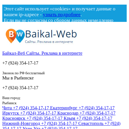
Этот сайт использует «cookies» и получает данные о
вашем ip-адресе -
узнать подробнее
.
Если вы не согласны со сбором данных немедленно
покиньте сайт.
x
Байкал-Веб
Сайты. Реклама в интернете
+7 (924) 354-17-17
Звонок по РФ бесплатный
Мы в Рыбинске
+7 (924) 354-17-17
Ваш город:
Рыбинск
Чита
+7 (924) 354-17-17
Екатеринбург
+7 (924) 354-17-17
Иркутск
+7 (924) 354-17-17
Краснодар
+7 (924) 354-17-17
Красноярск
+7 (924) 354-17-17
Крым
+7 (924) 354-17-17
Нижний-Новгород
+7 (924) 354-17-17
Севастополь
+7 (924)
354-17-17
Улан-Удэ
+7 (924) 354-17-17