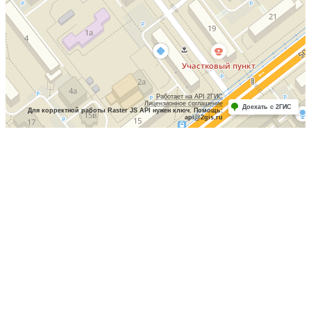
Работает на API 2ГИС
Лицензионное соглашение
Доехать с 2ГИС
Для корректной работы Raster JS API нужен ключ. Помощь:
api@2gis.ru