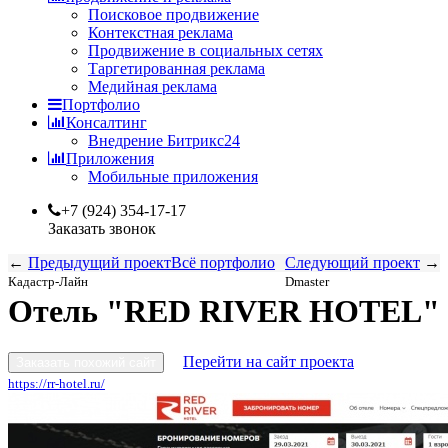
Поисковое продвижение
Контекстная реклама
Продвижение в социальных сетях
Таргетированная реклама
Медийная реклама
Портфолио
Консалтинг
Внедрение Битрикс24
Приложения
Мобильные приложения
+7 (924) 354-17-17
Заказать звонок
←
Предыдущий проект
Всё портфолио
Следующий проект
→
Кадастр-Лайн
Dmaster
Отель "RED RIVER HOTEL"
Перейти на сайт проекта
Заказать похожий сайт
https://rr-hotel.ru/