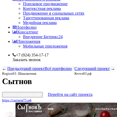
Поисковое продвижение
Контекстная реклама
Продвижение в социальных сетях
Таргетированная реклама
Медийная реклама
Портфолио
Консалтинг
Внедрение Битрикс24
Приложения
Мобильные приложения
+7 (924) 354-17-17
Заказать звонок
←
Предыдущий проект
Всё портфолио
Следующий проект
→
Region03: Шашлычная
Котел03.рф
Сытнов
Перейти на сайт проекта
Заказать похожий сайт
https://сытнов75.рф