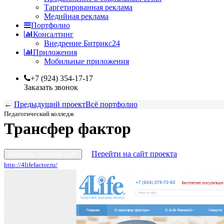
Таргетированная реклама
Медийная реклама
Портфолио
Консалтинг
Внедрение Битрикс24
Приложения
Мобильные приложения
+7 (924) 354-17-17
Заказать звонок
←
Предыдущий проект
Всё портфолио
Педагогический колледж
Трансфер фактор
Перейти на сайт проекта
Заказать похожий сайт
http://4lifefactor.ru/