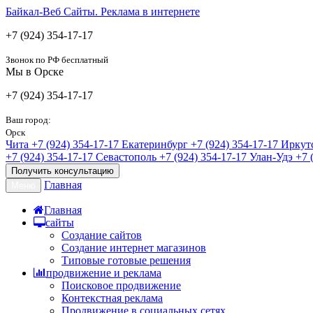
Байкал-Веб
Сайты. Реклама в интернете
+7 (924) 354-17-17
Звонок по РФ бесплатный
Мы в Орске
+7 (924) 354-17-17
Ваш город:
Орск
Чита
+7 (924) 354-17-17
Екатеринбург
+7 (924) 354-17-17
Иркут
+7 (924) 354-17-17
Севастополь
+7 (924) 354-17-17
Улан-Удэ
+7 
Получить консультацию
Главная
Меню
Главная
сайты
Создание сайтов
Создание интернет магазинов
Типовые готовые решения
продвижение и реклама
Поисковое продвижение
Контекстная реклама
Продвижение в социальных сетях