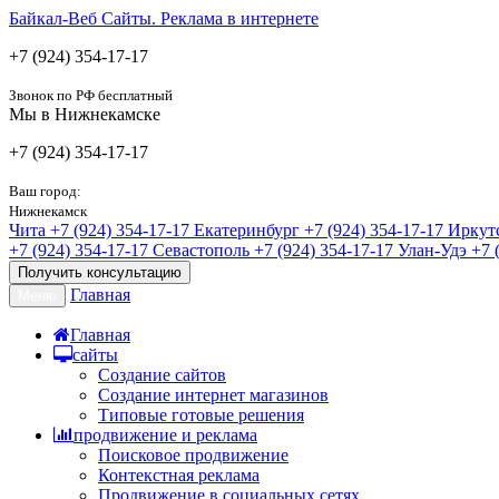
Байкал-Веб
Сайты. Реклама в интернете
+7 (924) 354-17-17
Звонок по РФ бесплатный
Мы в Нижнекамске
+7 (924) 354-17-17
Ваш город:
Нижнекамск
Чита
+7 (924) 354-17-17
Екатеринбург
+7 (924) 354-17-17
Иркут
+7 (924) 354-17-17
Севастополь
+7 (924) 354-17-17
Улан-Удэ
+7 
Получить консультацию
Главная
Меню
Главная
сайты
Создание сайтов
Создание интернет магазинов
Типовые готовые решения
продвижение и реклама
Поисковое продвижение
Контекстная реклама
Продвижение в социальных сетях