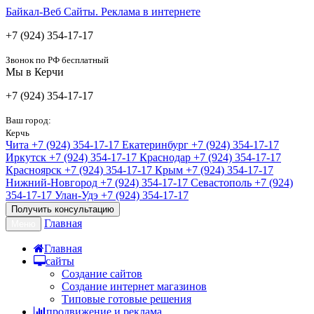
Байкал-Веб
Сайты. Реклама в интернете
+7 (924) 354-17-17
Звонок по РФ бесплатный
Мы в Керчи
+7 (924) 354-17-17
Ваш город:
Керчь
Чита
+7 (924) 354-17-17
Екатеринбург
+7 (924) 354-17-17
Иркутск
+7 (924) 354-17-17
Краснодар
+7 (924) 354-17-17
Красноярск
+7 (924) 354-17-17
Крым
+7 (924) 354-17-17
Нижний-Новгород
+7 (924) 354-17-17
Севастополь
+7 (924)
354-17-17
Улан-Удэ
+7 (924) 354-17-17
Получить консультацию
Главная
Меню
Главная
сайты
Создание сайтов
Создание интернет магазинов
Типовые готовые решения
продвижение и реклама