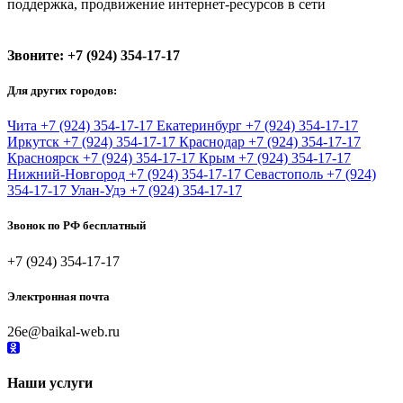
поддержка, продвижение интернет-ресурсов в сети
Звоните:
+7 (924) 354-17-17
Для других городов:
Чита
+7 (924) 354-17-17
Екатеринбург
+7 (924) 354-17-17
Иркутск
+7 (924) 354-17-17
Краснодар
+7 (924) 354-17-17
Красноярск
+7 (924) 354-17-17
Крым
+7 (924) 354-17-17
Нижний-Новгород
+7 (924) 354-17-17
Севастополь
+7 (924)
354-17-17
Улан-Удэ
+7 (924) 354-17-17
Звонок по РФ бесплатный
+7 (924) 354-17-17
Электронная почта
26e@baikal-web.ru
Наши услуги